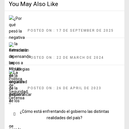
You May Also Like
¿Por qué pesó la negativa de la extradición de capos a EE. UU. en la
decisión de descertificar a Colombia?
POSTED ON : 17 DE SEPTEMBER DE 2025
Seminario: repensando las estrategias de seguridad de la industria
de los centros comerciales, Ciudad de Guatemala, Guatemala
POSTED ON : 22 DE MARCH DE 2024
La Política de Seguridad, Defensa y Convivencia Ciudadana
“Garantías para la Vida y la Paz. 2022-2026. Ministerio de Defensa
Nacional
POSTED ON : 26 DE APRIL DE 2023
Post
Previous
¿Cómo está enfrentando el gobierno las distintas
navigation
post:
realidades del país?