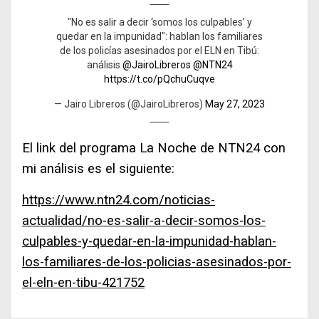
"No es salir a decir ‘somos los culpables’ y
quedar en la impunidad": hablan los familiares
de los policías asesinados por el ELN en Tibú:
análisis
@JairoLibreros
@NTN24
https://t.co/pQchuCuqve
— Jairo Libreros (@JairoLibreros)
May 27, 2023
El link del programa La Noche de NTN24 con
mi análisis es el siguiente:
https://www.ntn24.com/noticias-
actualidad/no-es-salir-a-decir-somos-los-
culpables-y-quedar-en-la-impunidad-hablan-
los-familiares-de-los-policias-asesinados-por-
el-eln-en-tibu-421752