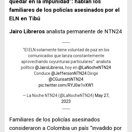
quedar en la impunidad”: hablan los
familiares de los policías asesinados por el
ELN en Tibú
Jairo Libreros
analista permanente de NTN24
"El ELN solamente tiene voluntad de paz en los
comunicados que lanza constantemente
aprovechando coyunturas particulares": analista
político
@JairoLibreros
, hoy en
@LaNocheNTN24
Conduce
@JeffersonNTN24
Dirige
@CGurisattiNTN24
pic.twitter.com/RYJ0w1vXW1
— La Noche NTN24 (@LaNocheNTN24)
May 27,
2023
Familiares de los policías asesinados
consideraron a Colombia un país “invadido por