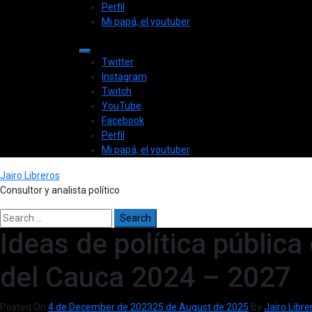
Skip
Primary
Perfil
to
Menu
Mi papá, el youtuber
content
Twitter
Instagram
Twitch
YouTube
Facebook
Perfil
Mi papá, el youtuber
Jairo Libreros
Consultor y analista político
Search
for:
Ideas de política públic
del Cauca 2024 – 2027
Posted On
4 de December de 2023
25 de August de 2025
By
Jairo Libre