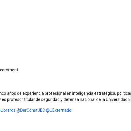
 I comment.
inco años de experiencia profesional en inteligencia estratégica, polític
 y es profesor titular de seguridad y defensa nacional de la Universida
Libreros
@DerConstUEC
@UExternado