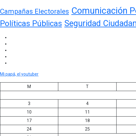
Comunicación Po
Campañas Electorales
Seguridad Ciudada
Políticas Públicas
Mi papá, el youtuber
M
T
3
4
10
11
17
18
24
25