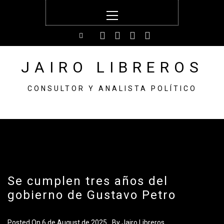
Skip
Primary
to
Menu
content
JAIRO LIBREROS
CONSULTOR Y ANALISTA POLÍTICO
Se cumplen tres años del
gobierno de Gustavo Petro
Posted On
6 de August de 2025
By
Jairo Libreros