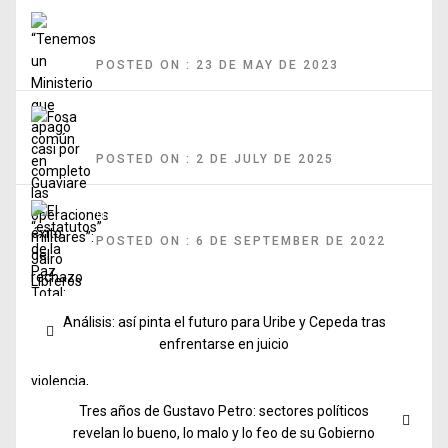
“Tenemos un Ministerio que apagó casi por completo las operaciones
militares”: Jairo Libreros
POSTED ON : 23 DE MAY DE 2023
Fosa común en Guaviare y “estatutos” de la Paz Total: los frentes de
violencia, seguridad y paz
POSTED ON : 2 DE JULY DE 2025
El éxito del rechazo
POSTED ON : 6 DE SEPTEMBER DE 2022
Post
Previous
Análisis: así pinta el futuro para Uribe y Cepeda tras
navigation
post:
enfrentarse en juicio
Next
Tres años de Gustavo Petro: sectores políticos
post:
revelan lo bueno, lo malo y lo feo de su Gobierno