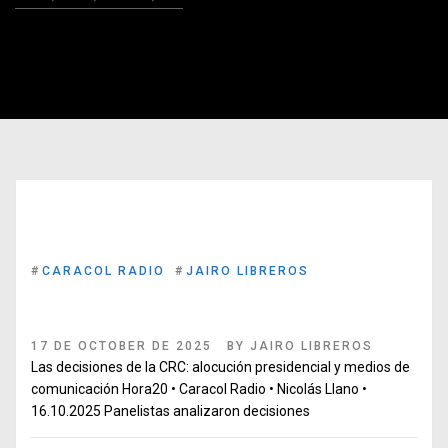
#
CARACOL RADIO
#
JAIRO LIBREROS
Las decisiones de la CRC: alocución presidencial y medios
de comunicación
17 DE OCTOBER DE 2025
BY
JAIRO LIBREROS
Las decisiones de la CRC: alocución presidencial y medios de
comunicación Hora20 • Caracol Radio • Nicolás Llano •
16.10.2025 Panelistas analizaron decisiones