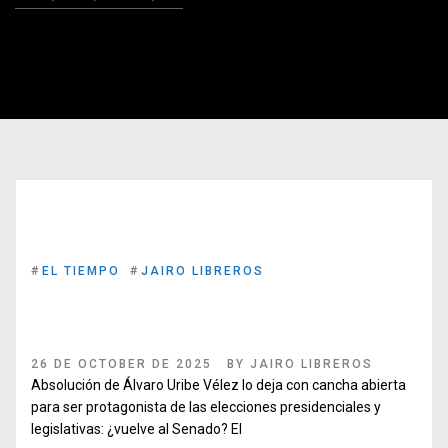
#
EL TIEMPO
#
JAIRO LIBREROS
Absolución de Álvaro Uribe Vélez lo deja con cancha
abierta para ser protagonista de las elecciones
presidenciales y legislativas: ¿vuelve al Senado?
26 DE OCTOBER DE 2025
BY
JAIRO LIBREROS
Absolución de Álvaro Uribe Vélez lo deja con cancha abierta
para ser protagonista de las elecciones presidenciales y
legislativas: ¿vuelve al Senado? El