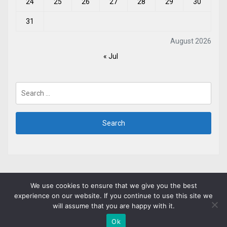
24
25
26
27
28
29
30
31
August 2026
« Jul
Search
for:
We use cookies to ensure that we give you the best
experience on our website. If you continue to use this site we
www.jairolibreros.com
Theme: Jumla by
will assume that you are happy with it.
Themeinwp
Ok