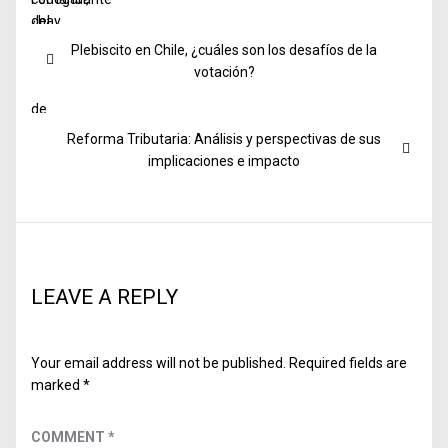
Post
Previous
Plebiscito en Chile, ¿cuáles son los desafíos de la
navigation
post:
votación?
Next
Reforma Tributaria: Análisis y perspectivas de sus
post:
implicaciones e impacto
LEAVE A REPLY
Your email address will not be published.
Required fields are
marked
*
COMMENT
*