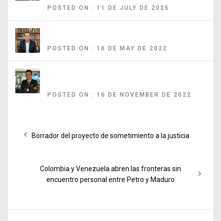
POSTED ON : 11 DE JULY DE 2025
¿Cuál es el objetivo de esos actos terroristas?
POSTED ON : 16 DE MAY DE 2022
Expertos analizan los primeros 100 días de Gustavo Petro en la
presidencia de Colombia
POSTED ON : 16 DE NOVEMBER DE 2022
Post
Previous
Borrador del proyecto de sometimiento a la justicia
navigation
post:
Next
Colombia y Venezuela abren las fronteras sin
post:
encuentro personal entre Petro y Maduro