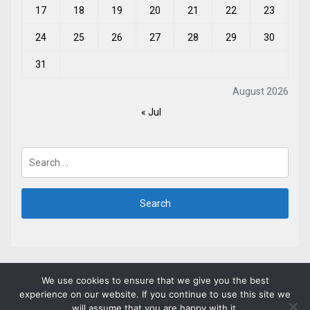
17
18
19
20
21
22
23
24
25
26
27
28
29
30
31
August 2026
« Jul
Search
for:
We use cookies to ensure that we give you the best
experience on our website. If you continue to use this site we
will assume that you are happy with it.