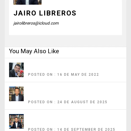
JAIRO LIBREROS
jairolibreros@icloud.com
You May Also Like
Lo más estratégico es traerlos para perseguirlos
POSTED ON : 16 DE MAY DE 2022
El narcoterrorismo que sacudió a Cali y a la ‘paz total’ del presidente
Gustavo Petro
POSTED ON : 24 DE AUGUST DE 2025
Bombardeos y glifosato: Petro apela a las ideas de seguridad que
antes criticaba
POSTED ON : 14 DE SEPTEMBER DE 2025