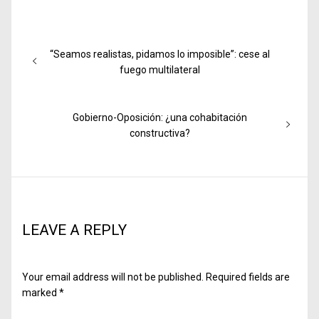
Post
Previous
“Seamos realistas, pidamos lo imposible”: cese al
navigation
post:
fuego multilateral
Next
Gobierno-Oposición: ¿una cohabitación
post:
constructiva?
LEAVE A REPLY
Your email address will not be published.
Required fields are
marked
*