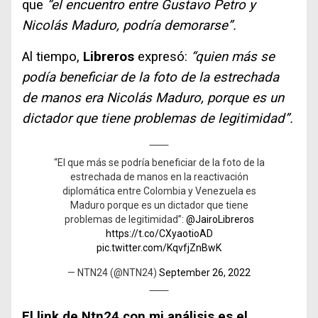
que
“el encuentro entre Gustavo Petro y
Nicolás Maduro, podría demorarse”.
Al tiempo,
Libreros
expresó:
“quien más se
podía beneficiar de la foto de la estrechada
de manos era Nicolás Maduro, porque es un
dictador que tiene problemas de legitimidad”.
“El que más se podría beneficiar de la foto de la
estrechada de manos en la reactivación
diplomática entre Colombia y Venezuela es
Maduro porque es un dictador que tiene
problemas de legitimidad”:
@JairoLibreros
https://t.co/CXyaotioAD
pic.twitter.com/KqvfjZnBwK
— NTN24 (@NTN24)
September 26, 2022
El link de Ntn24 con mi análisis es el