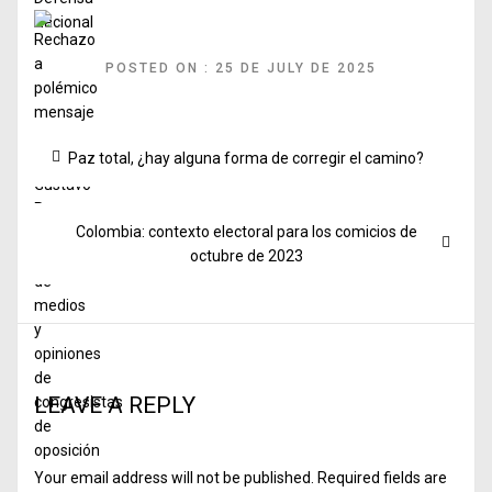
Rechazo a polémico mensaje del presidente Gustavo Petro sobre
señales de medios y opiniones de congresistas de oposición
POSTED ON : 25 DE JULY DE 2025
Post
Previous
Paz total, ¿hay alguna forma de corregir el camino?
navigation
post:
Next
Colombia: contexto electoral para los comicios de
post:
octubre de 2023
LEAVE A REPLY
Your email address will not be published.
Required fields are