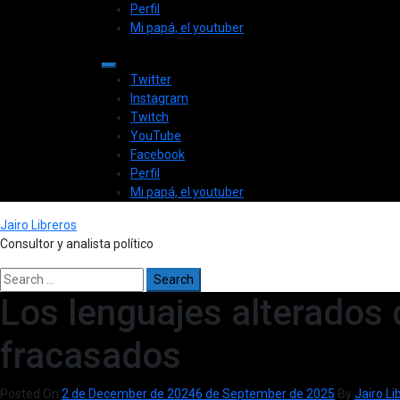
Skip
Primary
Perfil
to
Menu
Mi papá, el youtuber
content
Twitter
Instagram
Twitch
YouTube
Facebook
Perfil
Mi papá, el youtuber
Jairo Libreros
Consultor y analista político
Search
for:
Los lenguajes alterados 
fracasados
Posted On
2 de December de 2024
6 de September de 2025
By
Jairo Li