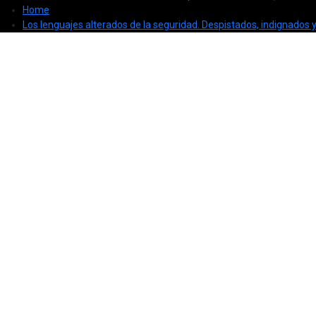
Home
Los lenguajes alterados de la seguridad. Despistados, indignados 