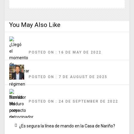
You May Also Like
¿Llegó el momento de considerar al régimen de Nicolás Maduro como
patrocinador del terrorismo?
POSTED ON : 16 DE MAY DE 2022
Marchas de la oposición y tres años de Gustavo Petro
POSTED ON : 7 DE AUGUST DE 2025
Borrador del proyecto de sometimiento a la justicia
POSTED ON : 24 DE SEPTEMBER DE 2022
Post
Previous
¿Es segura la línea de mando en la Casa de Nariño?
navigation
post: