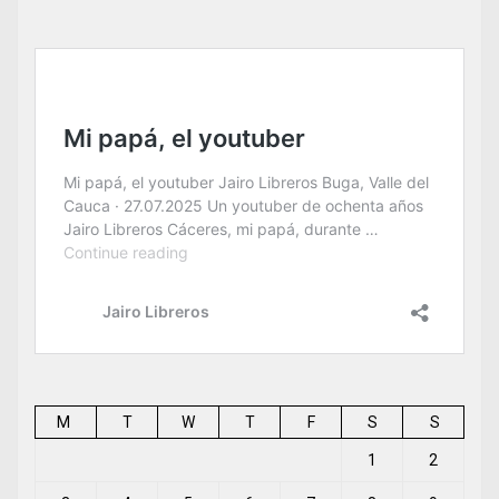
M
T
W
T
F
S
S
1
2