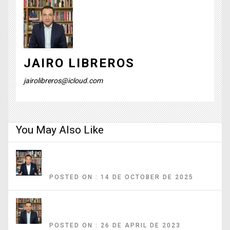
JAIRO LIBREROS
jairolibreros@icloud.com
You May Also Like
Música, armas y redes: la peligrosa fórmula del reclutamiento infantil
en Colombia
POSTED ON : 14 DE OCTOBER DE 2025
¿Crisis ministerial y en la coalición? Las claves de los anuncios de
Petro
POSTED ON : 26 DE APRIL DE 2023